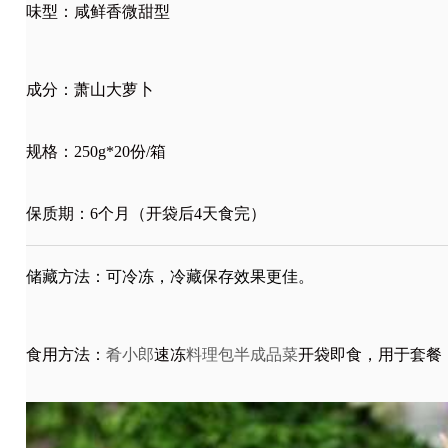
味型：咸鲜香微甜型
成分：萧山大萝卜
规格：250g*20份/箱
保质期：6个月（开袋后4天食完）
储藏方法：可冷冻，冷藏保存效果更佳。
食用方法：
肴小郎
速冻
料理包半成品菜
开袋即食，用于套餐，