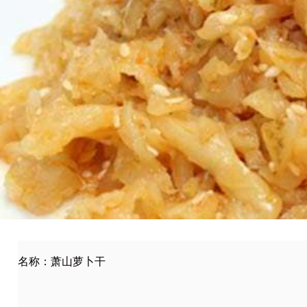
名称：萧山萝卜干