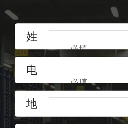
姓
名
电
话
地