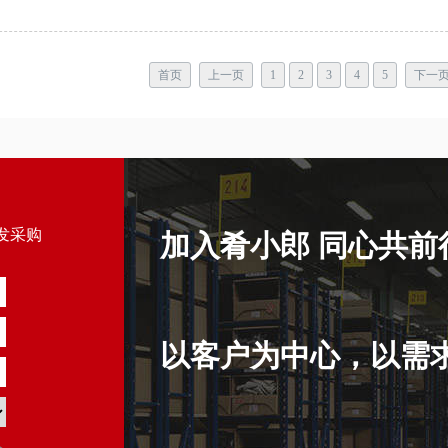
后，你的生 ......
首页
上一页
1
2
3
4
5
下一
发采购
加入肴小郎 同心共前
以客户为中心，以需