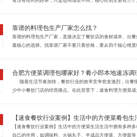
者没有绝对的好坏，只是适用场景不同，核心区别主要在三个
从洗菜、切菜、配菜到炒制，一份菜平均需要8-15分钟，高峰时段很 
靠谱的料理包生产厂家怎么找？
靠谱的料理包生产厂家，直接决定了餐饮店的食材成本、出餐
最核心的选择。找靠谱厂家不要只看价格，要从四个核心维度
性。正规的料理包厂家必须具备营业执照、食品生产许可证（SC证）、
合肥方便菜调理包哪家好？肴小郎本地速冻调
随着生活节奏加快，餐饮行业的效率竞争愈发激烈，出餐慢
少中小餐饮门店的经营痛点。在此背景下，速食料理方便菜成
后厨压力、稳定出 ......
【速食餐饮行业案例】生活中的方便菜肴包生
【速食餐饮行业案例】生活中的方便菜生活生活中拥有多种多
自己的作用，如调味料、火锅丸子、半成品方便菜、方便面等