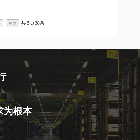
共
5
页
38
条
页
尾页
行
求为根本